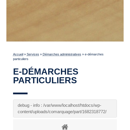
Accueil
»
Services
»
Démarches administratives
»
e-démarches
particuliers
E-DÉMARCHES
PARTICULIERS
debug - info : /var/www/localhost/htdocs/wp-
content/uploads/comarquage/part/1682318772/