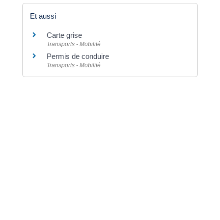
Et aussi
Carte grise
Transports - Mobilité
Permis de conduire
Transports - Mobilité
Pour en savoir plus
Assurance automobile
Autorité de contrôle prudentiel et de résolution
(ACPR)
Se préparer à s'assurer
Autorité de contrôle prudentiel et de résolution
(ACPR)
Vérifier qu'un établissement est autorisé à
exercer
Autorité de contrôle prudentiel et de résolution
(ACPR)