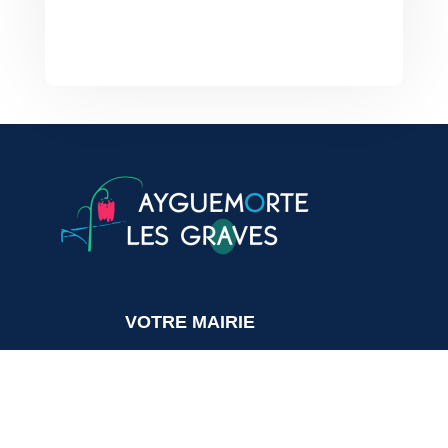
VOTRE MAIRIE
20, avenue du général de Gaulle
33640 Ayguemorte-Les-Graves
Tél. : 05 56 67 10 15
Mail: contact@ayguemortelesgraves.fr