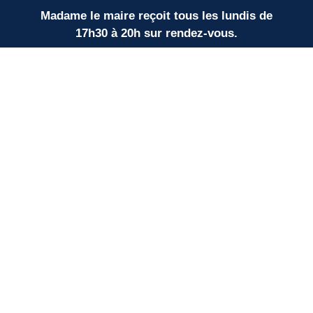
Madame le maire reçoit tous les lundis de
17h30 à 20h sur rendez-vous.
LIENS UTILES
Nos partenaires
SUD BORDEAUX TOURISME
Communauté de Communes
Plan du site
Mentions légales
Protection des données personnelles
Espace élus
Site développé avec ♥ par
Timecom
&
Samloorie