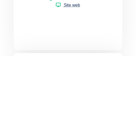
Site web
Pour réserver :
Au plus tard la veille de votre déplacement
avant 18h
(ou le vendredi avant 18h pour un départ le
lundi)
0970 870 870