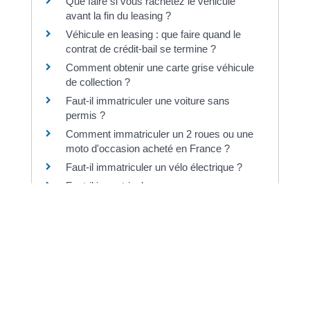
Que faire si vous rachetez le véhicule
avant la fin du leasing ?
Véhicule en leasing : que faire quand le
contrat de crédit-bail se termine ?
Comment obtenir une carte grise véhicule
de collection ?
Faut-il immatriculer une voiture sans
permis ?
Comment immatriculer un 2 roues ou une
moto d'occasion acheté en France ?
Faut-il immatriculer un vélo électrique ?
Faut-il immatriculer une caravane ou une
remorque ?
Peut-on vendre ou acheter un véhicule
non roulant ?
Qu'est-ce que le certificat provisoire
d'immatriculation (CPI) ?
Comment faire lever le gage ou
l'opposition sur un véhicule ?