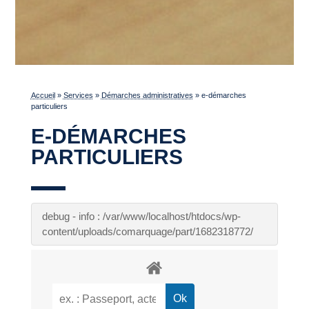
Accueil
»
Services
»
Démarches administratives
»
e-démarches
particuliers
E-DÉMARCHES
PARTICULIERS
debug - info : /var/www/localhost/htdocs/wp-
content/uploads/comarquage/part/1682318772/