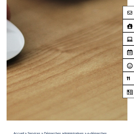
Accueil
»
Services
»
Démarches administratives
»
e-démarches