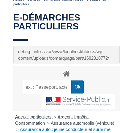
particuliers
E-DÉMARCHES
PARTICULIERS
debug - info : /var/www/localhost/htdocs/wp-
content/uploads/comarquage/part/1682318772/
Accueil particuliers
Argent - Impôts -
>
Consommation
Assurance automobile (véhicule)
>
Assurance auto : jeune conducteur et surprime
>