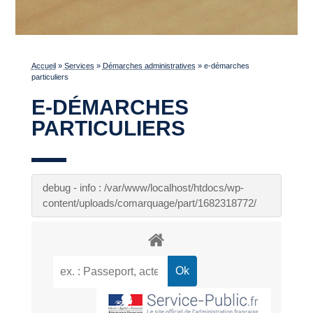
Accueil
»
Services
»
Démarches administratives
»
e-démarches
particuliers
E-DÉMARCHES
PARTICULIERS
debug - info : /var/www/localhost/htdocs/wp-
content/uploads/comarquage/part/1682318772/