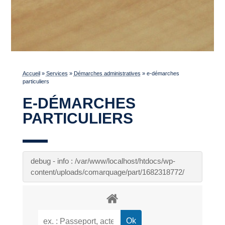
Accueil
»
Services
»
Démarches administratives
»
e-démarches
particuliers
E-DÉMARCHES
PARTICULIERS
debug - info : /var/www/localhost/htdocs/wp-
content/uploads/comarquage/part/1682318772/