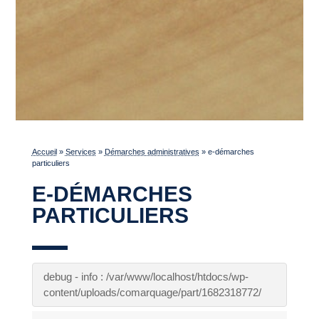
Accueil
»
Services
»
Démarches administratives
»
e-démarches
particuliers
E-DÉMARCHES
PARTICULIERS
debug - info : /var/www/localhost/htdocs/wp-
content/uploads/comarquage/part/1682318772/