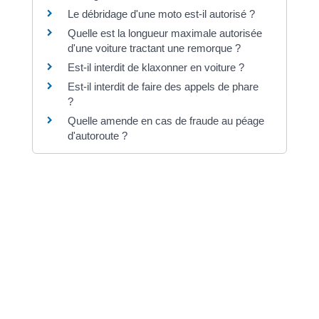
Le débridage d'une moto est-il autorisé ?
Quelle est la longueur maximale autorisée
d'une voiture tractant une remorque ?
Est-il interdit de klaxonner en voiture ?
Est-il interdit de faire des appels de phare
?
Quelle amende en cas de fraude au péage
d'autoroute ?
Et aussi
Permis de conduire
Transports - Mobilité
Pour en savoir plus
Circuler à vélo, roulez en toute sécurité
Ministère chargé des transports