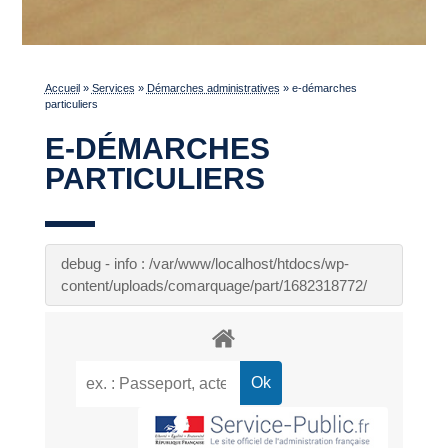
Accueil
»
Services
»
Démarches administratives
»
e-démarches
particuliers
E-DÉMARCHES
PARTICULIERS
debug - info : /var/www/localhost/htdocs/wp-
content/uploads/comarquage/part/1682318772/