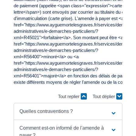
de paiement (appelée <span class="expression">carte
lettre</span>) sont envoyés par courrier au titulaire du certific
d'immatriculation (carte grise). L'amende à payer est <a
href="https://www.ayguemortelesgraves.fr/services/demarche
administratives/e-demarches-particuliers/?
xml=R45021">forfaitaire</a>. Son montant peut être <a
href="https://www.ayguemortelesgraves.fr/services/demarche
administratives/e-demarches-particuliers/?
xml=R56400">minoré</a> ou <a
href="https://www.ayguemortelesgraves.fr/services/demarche
administratives/e-demarches-particuliers/?
xml=R56401">majoré</a> en fonction des délais de paiement.
existe différents moyens de régler l'amende ou de la contester
Tout replier
Tout déplier
Quelles contraventions ?
Comment est-on informé de l'amende à
payer ?