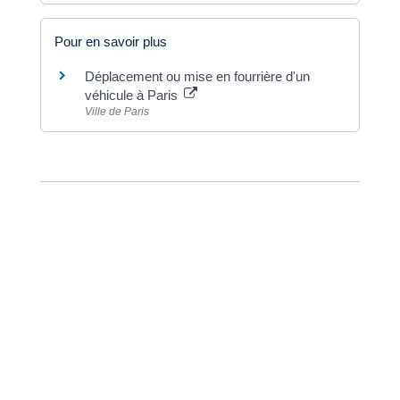
Pour en savoir plus
Déplacement ou mise en fourrière d'un
véhicule à Paris
Ville de Paris
©
Direction de l'information légale et administrative
Dernière mise à jour de la page :
20 décembre
2022 à 15h23