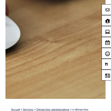
Accueil
»
Services
»
Démarches administratives
»
e-démarches