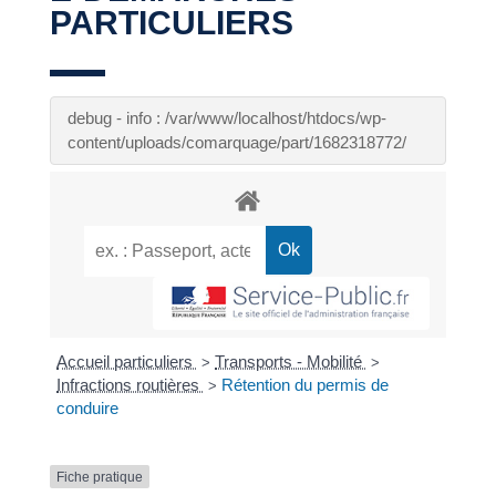
PARTICULIERS
debug - info : /var/www/localhost/htdocs/wp-
content/uploads/comarquage/part/1682318772/
Accueil particuliers
Transports - Mobilité
>
>
Infractions routières
Rétention du permis de
>
conduire
Fiche pratique