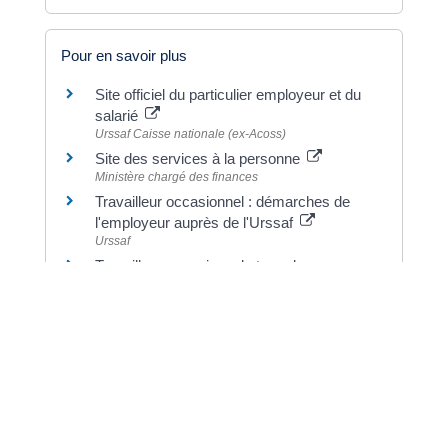
Pour en savoir plus
Site officiel du particulier employeur et du
salarié
Urssaf Caisse nationale (ex-Acoss)
Site des services à la personne
Ministère chargé des finances
Travailleur occasionnel : démarches de
l'employeur auprès de l'Urssaf
Urssaf
Travailleur occasionnel : taux de
cotisations
Urssaf
Services à la personne : de nouvelles
obligations d'information
Institut national de la consommation (INC)