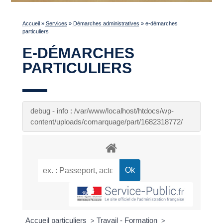
Accueil
»
Services
»
Démarches administratives
»
e-démarches
particuliers
E-DÉMARCHES
PARTICULIERS
debug - info : /var/www/localhost/htdocs/wp-
content/uploads/comarquage/part/1682318772/
Accueil particuliers
Travail - Formation
>
>