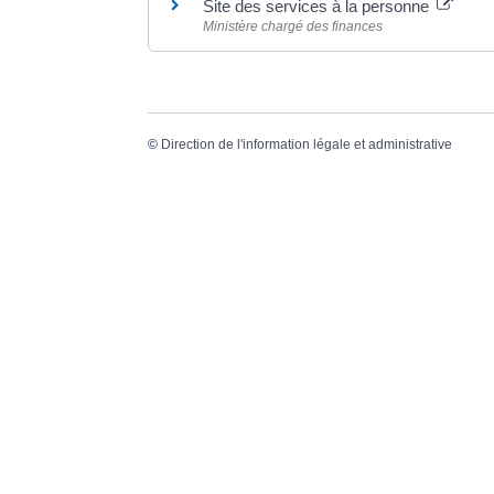
Site des services à la personne
Ministère chargé des finances
©
Direction de l'information légale et administrative
Dernière mise à jour de la page :
20 décemb
VO
20, 
336
Tél.
Mail