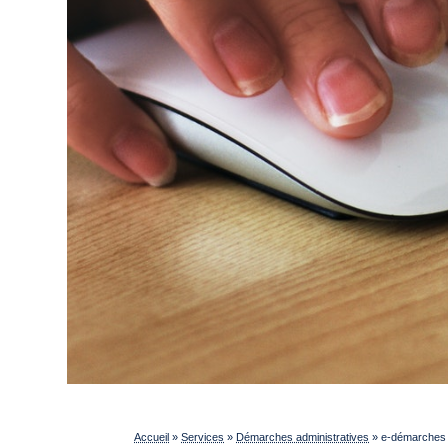
Accueil
»
Services
»
Démarches administratives
»
e-démarches p