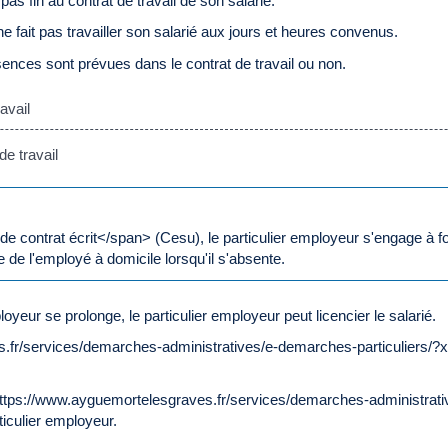
as fin au contrat de travail de son salarié.
e fait pas travailler son salarié aux jours et heures convenus.
bsences sont prévues dans le contrat de travail ou non.
avail
e travail
ontrat écrit</span> (Cesu), le particulier employeur s'engage à fourn
e de l'employé à domicile lorsqu'il s'absente.
ployeur se prolonge, le particulier employeur peut licencier le salarié.
es.fr/services/demarches-administratives/e-demarches-particuliers/?
="https://www.ayguemortelesgraves.fr/services/demarches-administra
iculier employeur.