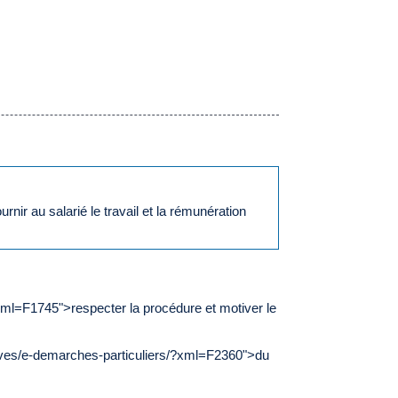
ir au salarié le travail et la rémunération
xml=F1745">respecter la procédure et motiver le
tives/e-demarches-particuliers/?xml=F2360">du