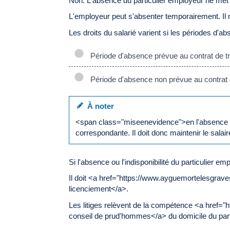
Non. L'absence du particulier employeur ne met p
L'employeur peut s'absenter temporairement. Il n
Les droits du salarié varient si les périodes d'a
Période d'absence prévue au contrat de tr
Période d'absence non prévue au contrat d
À noter
<span class="miseenevidence">en l'absence de c
correspondante. Il doit donc maintenir le salair
Si l'absence ou l'indisponibilité du particulier em
Il doit <a href="https://www.ayguemortelesgrav
licenciement</a>.
Les litiges relèvent de la compétence <a href
conseil de prud'hommes</a> du domicile du part