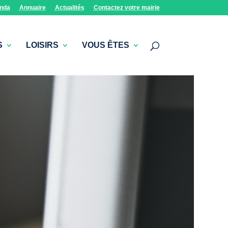
nda
Annuaire
Actualités
Contactez votre mairie
S
LOISIRS
VOUS ÊTES