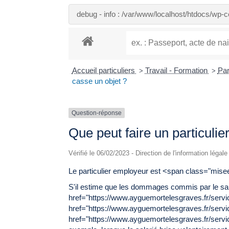
debug - info : /var/www/localhost/htdocs/wp
Accueil particuliers
Travail - Formation
Par
>
>
casse un objet ?
Question-réponse
Que peut faire un particulie
Vérifié le 06/02/2023 - Direction de l'information légal
Le particulier employeur est <span class="mi
S'il estime que les dommages commis par le sal
href="https://www.ayguemortelesgraves.fr/ser
href="https://www.ayguemortelesgraves.fr/serv
href="https://www.ayguemortelesgraves.fr/serv