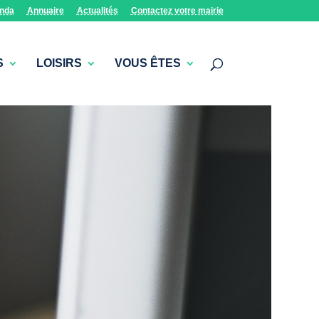
nda
Annuaire
Actualités
Contactez votre mairie
S
LOISIRS
VOUS ÊTES