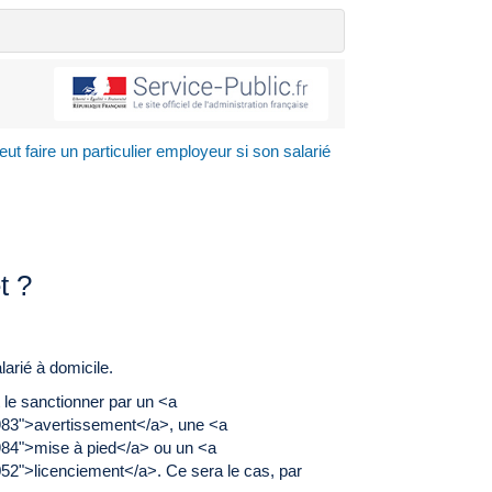
ut faire un particulier employeur si son salarié
t ?
rié à domicile.
le sanctionner par un <a
983">avertissement</a>, une <a
984">mise à pied</a> ou un <a
52">licenciement</a>. Ce sera le cas, par