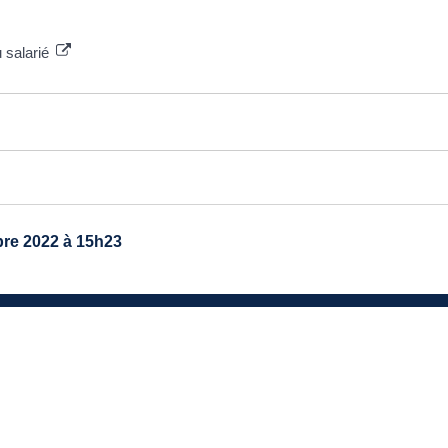
u salarié
re 2022 à 15h23
TRE MAIRIE
avenue du général de Gaulle
40 Ayguemorte-Les-Graves