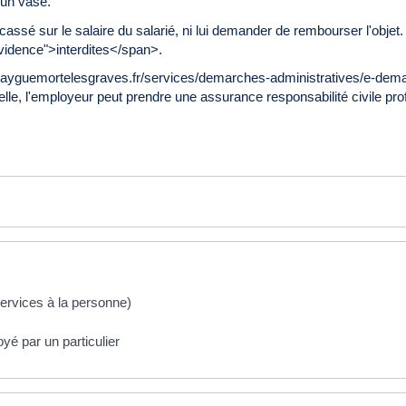
 un vase.
et cassé sur le salaire du salarié, ni lui demander de rembourser l'o
idence">interdites</span>.
.ayguemortelesgraves.fr/services/demarches-administratives/e-demar
lle, l'employeur peut prendre une assurance responsabilité civile p
services à la personne)
yé par un particulier