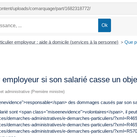
-content/uploads/comarquage/part/1682318772/
ticulier employeur : aide à domicile (services à la personne)
Que pe
>
r employeur si son salarié casse un obje
e et administrative (Première ministre)
seenevidence">responsable</span> des dommages causés par son sala
arié sont <span class="miseenevidence">volontaires</span>, il peut 
vices/demarches-administratives/e-demarches-particuliers/?xml=R46
ices/demarches-administratives/e-demarches-particuliers/?xml=R46
ices/demarches-administratives/e-demarches-particuliers/?xml=R570