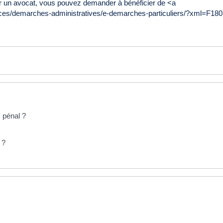
r un avocat, vous pouvez demander à bénéficier de <a
ces/demarches-administratives/e-demarches-particuliers/?xml=F18074"
s pénal ?
 ?