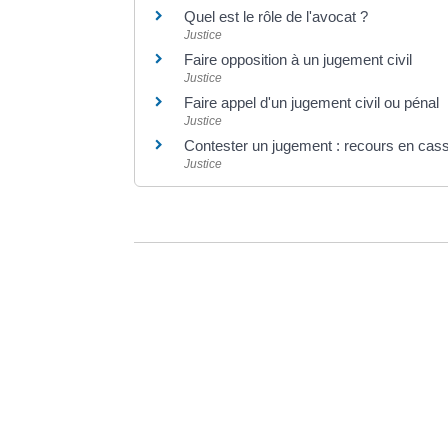
Quel est le rôle de l'avocat ?
Justice
Faire opposition à un jugement civil
Justice
Faire appel d'un jugement civil ou pénal
Justice
Contester un jugement : recours en cass
Justice
©
Direction de l'information légale et administrative
Dernière mise à jour de la page :
20 décemb