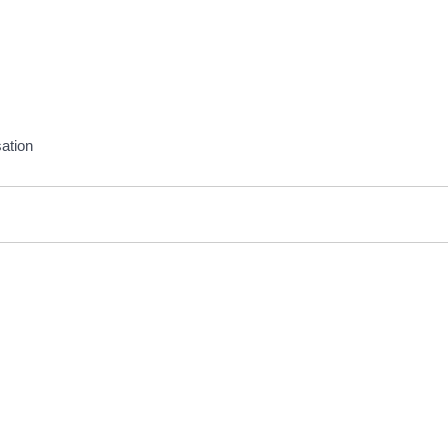
ation
re 2022 à 15h23