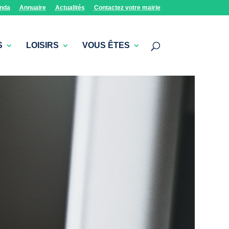
nda
Annuaire
Actualités
Contactez votre mairie
S
LOISIRS
VOUS ÊTES