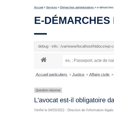
Accueil
»
Services
»
Démarches administratives
»
e-démarches p
E-DÉMARCHES 
debug - info : /var/www/localhost/htdocs/wp
Accueil particuliers
Justice
Affaire civile
>
>
>
Question-réponse
L'avocat est-il obligatoire d
Vérifié le 04/03/2022 - Direction de l'information légal