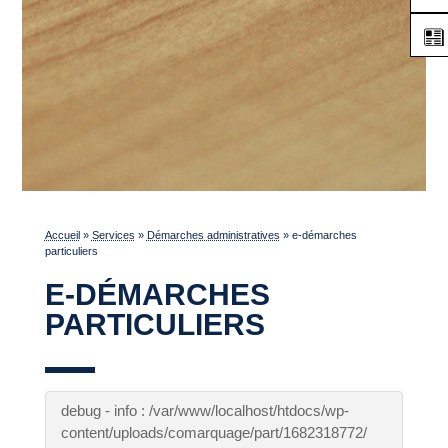
Accueil
»
Services
»
Démarches administratives
»
e-démarches
particuliers
E-DÉMARCHES
PARTICULIERS
debug - info : /var/www/localhost/htdocs/wp-
content/uploads/comarquage/part/1682318772/