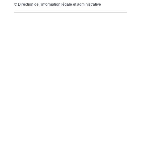
©
Direction de l'information légale et administrative
Dernière mise à jour de la page :
20 décembre
2022 à 15h23
VOTRE MAIRIE
20, avenue du général de Gaulle
33640 Ayguemorte-Les-Graves
Tél. : 05 56 67 10 15