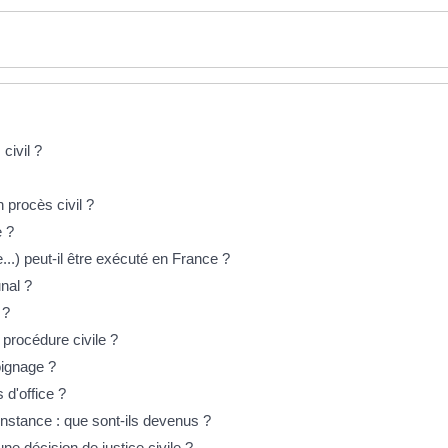
civil ?
procès civil ?
e ?
...) peut-il être exécuté en France ?
nal ?
 ?
procédure civile ?
oignage ?
d'office ?
 instance : que sont-ils devenus ?
ne décision de justice civile ?