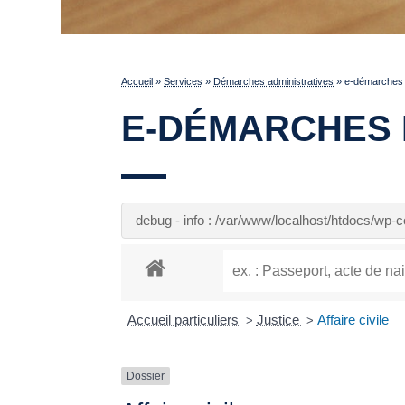
Accueil
»
Services
»
Démarches administratives
»
e-démarches p
E-DÉMARCHES 
debug - info : /var/www/localhost/htdocs/wp
Accueil particuliers
Justice
Affaire civile
>
>
Dossier