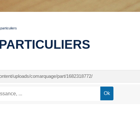
articuliers
PARTICULIERS
-content/uploads/comarquage/part/1682318772/