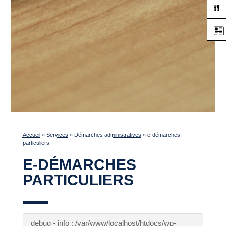
Accueil
»
Services
»
Démarches administratives
»
e-démarches
particuliers
E-DÉMARCHES
PARTICULIERS
debug - info : /var/www/localhost/htdocs/wp-