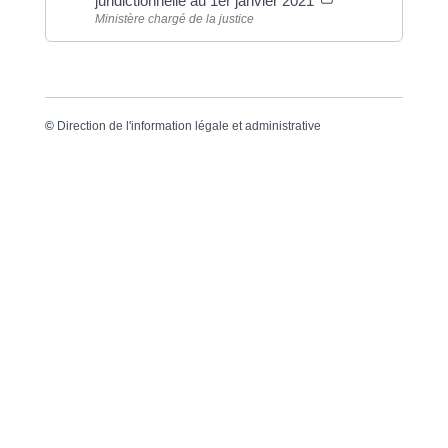
juridictionnelle au 1er janvier 2021
Ministère chargé de la justice
©
Direction de l'information légale et administrative
Dernière mise à jour de la page :
20 décembre
2022 à 15h23