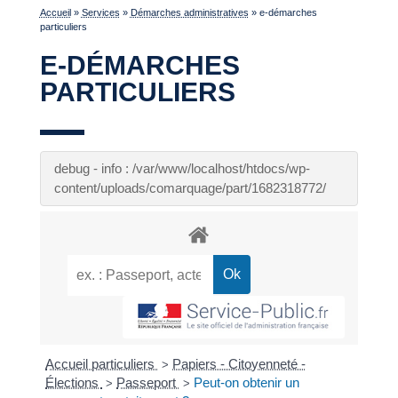
Accueil
»
Services
»
Démarches administratives
»
e-démarches
particuliers
E-DÉMARCHES
PARTICULIERS
debug - info : /var/www/localhost/htdocs/wp-
content/uploads/comarquage/part/1682318772/
Accueil particuliers
Papiers - Citoyenneté -
>
Élections
Passeport
Peut-on obtenir un
>
>