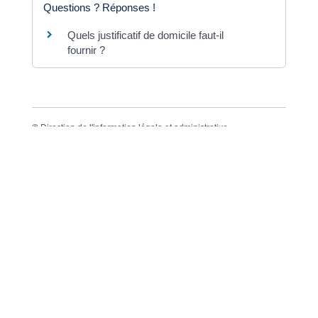
Questions ? Réponses !
Quels justificatif de domicile faut-il
fournir ?
©
Direction de l'information légale et administrative
Dernière mise à jour de la page :
20 décembre
2022 à 15h23