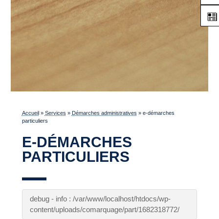
Accueil
»
Services
»
Démarches administratives
»
e-démarches
particuliers
E-DÉMARCHES
PARTICULIERS
debug - info : /var/www/localhost/htdocs/wp-
content/uploads/comarquage/part/1682318772/