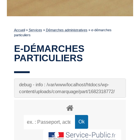
Accueil
»
Services
»
Démarches administratives
»
e-démarches
particuliers
E-DÉMARCHES
PARTICULIERS
debug - info : /var/www/localhost/htdocs/wp-
content/uploads/comarquage/part/1682318772/