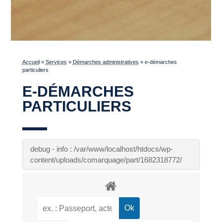
Accueil
»
Services
»
Démarches administratives
»
e-démarches
particuliers
E-DÉMARCHES
PARTICULIERS
debug - info : /var/www/localhost/htdocs/wp-
content/uploads/comarquage/part/1682318772/