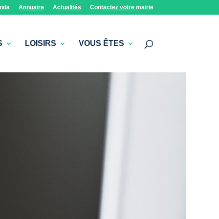
nda
Annuaire
Actualités
Contactez votre mairie
S
LOISIRS
VOUS ÊTES