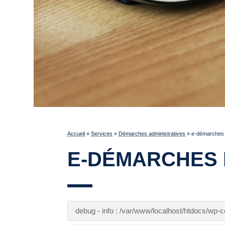
Accueil
»
Services
»
Démarches administratives
»
e-démarches p
E-DÉMARCHES 
debug - info : /var/www/localhost/htdocs/wp