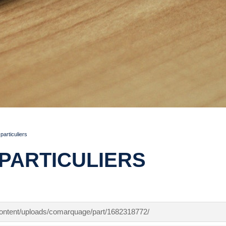
articuliers
PARTICULIERS
-content/uploads/comarquage/part/1682318772/