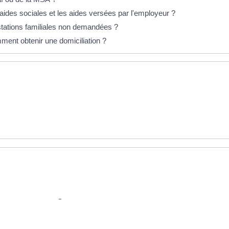
s aides sociales et les aides versées par l'employeur ?
stations familiales non demandées ?
ment obtenir une domiciliation ?
les au logement
cul de l'APL