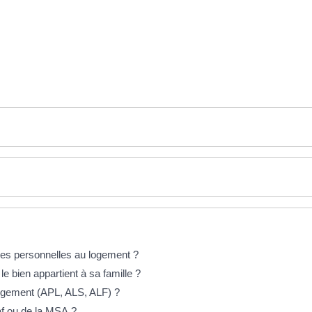
ides personnelles au logement ?
e bien appartient à sa famille ?
 logement (APL, ALS, ALF) ?
f ou de la MSA ?