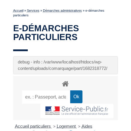
Accueil
»
Services
»
Démarches administratives
»
e-démarches
particuliers
E-DÉMARCHES
PARTICULIERS
debug - info : /var/www/localhost/htdocs/wp-
content/uploads/comarquage/part/1682318772/
Accueil particuliers
Logement
Aides
>
>