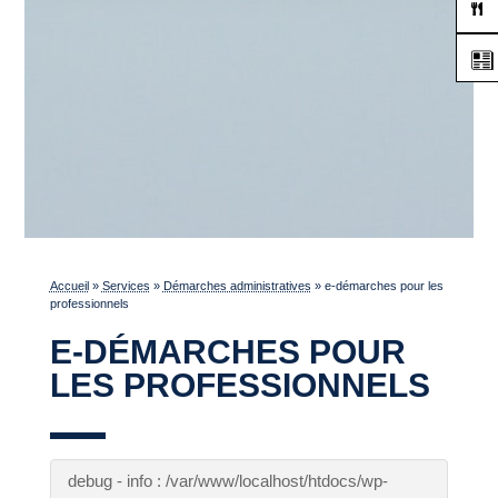
Accueil
»
Services
»
Démarches administratives
»
e-démarches pour les
professionnels
E-DÉMARCHES POUR
LES PROFESSIONNELS
debug - info : /var/www/localhost/htdocs/wp-