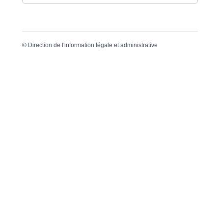
©
Direction de l'information légale et administrative
Dernière mise à jour de la page :
20 décembre
2022 à 15h24
VOTRE MAIRIE