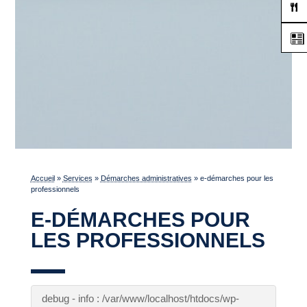
Accueil
»
Services
»
Démarches administratives
»
e-démarches pour les
professionnels
E-DÉMARCHES POUR
LES PROFESSIONNELS
debug - info : /var/www/localhost/htdocs/wp-