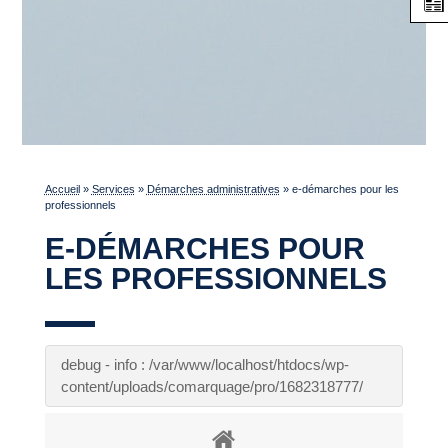
Accueil
»
Services
»
Démarches administratives
»
e-démarches pour les
professionnels
E-DÉMARCHES POUR
LES PROFESSIONNELS
debug - info : /var/www/localhost/htdocs/wp-
content/uploads/comarquage/pro/1682318777/