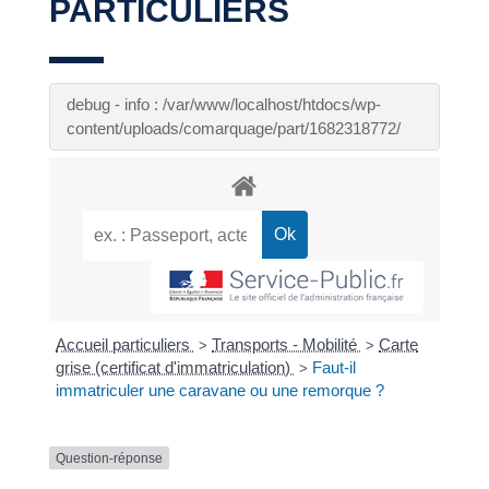
PARTICULIERS
debug - info : /var/www/localhost/htdocs/wp-
content/uploads/comarquage/part/1682318772/
Accueil particuliers
Transports - Mobilité
Carte
>
>
grise (certificat d'immatriculation)
Faut-il
>
immatriculer une caravane ou une remorque ?
Question-réponse