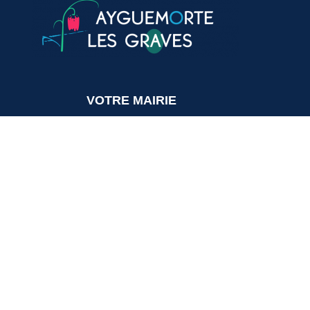
VOTRE MAIRIE
20, avenue du général de Gaulle
33640 Ayguemorte-Les-Graves
Tél. : 05 56 67 10 15
Mail: contact@ayguemortelesgraves.fr
HORAIRES
Lundi, mercredi :
de 14h15 à 16h30
Mardi, jeudi :
de 14h15 à 18h30
Vendredi :
de 14h15 à 17h00
Samedi, dimanche : Fermé