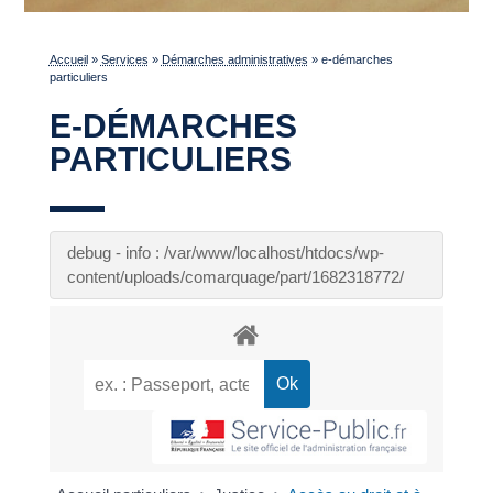
Accueil
»
Services
»
Démarches administratives
»
e-démarches
particuliers
E-DÉMARCHES
PARTICULIERS
debug - info : /var/www/localhost/htdocs/wp-
content/uploads/comarquage/part/1682318772/