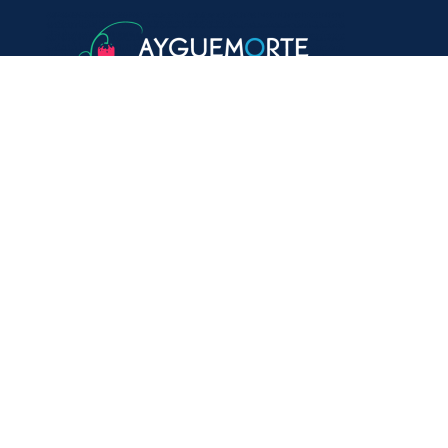
VOTRE MAIRIE
20, avenue du général de Gaulle
33640 Ayguemorte-Les-Graves
Tél. : 05 56 67 10 15
Mail: contact@ayguemortelesgraves.fr
HORAIRES
Lundi, mercredi :
de 14h15 à 16h30
Mardi, jeudi :
de 14h15 à 18h30
Vendredi :
de 14h15 à 17h00