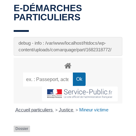
E-DÉMARCHES
PARTICULIERS
debug - info : /var/www/localhost/htdocs/wp-
content/uploads/comarquage/part/1682318772/
Accueil particuliers
Justice
Mineur victime
>
>
Dossier