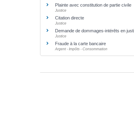
Plainte avec constitution de partie civile
Justice
Citation directe
Justice
Demande de dommages-intérêts en just
Justice
Fraude à la carte bancaire
Argent - Impôts - Consommation
©
Direction de l'information légale et administrative
Dernière mise à jour de la page :
20 décemb