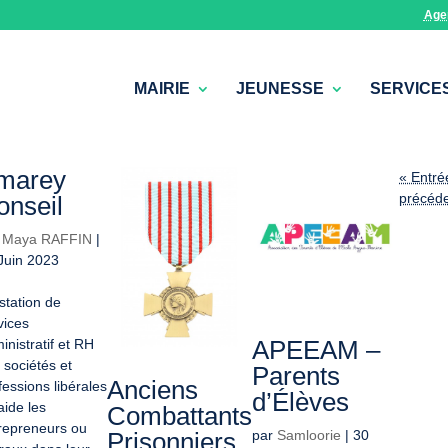
Age
MAIRIE
JEUNESSE
SERVICE
marey
« Entré
précéd
onseil
r
Maya RAFFIN
|
Juin 2023
station de
vices
APEEAM –
inistratif et RH
 sociétés et
Parents
Anciens
fessions libérales
d’Élèves
aide les
Combattants
repreneurs ou
Prisonniers
par
Samloorie
|
30