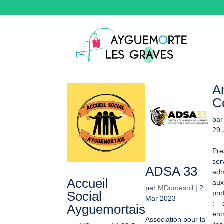
A
C
pa
29 
Pre
ser
ADSA 33
adm
Accueil
aux
par
MDumesnil
|
2
Social
pro
Mar 2023
: – 
Ayguemortais
ent
Association pour la