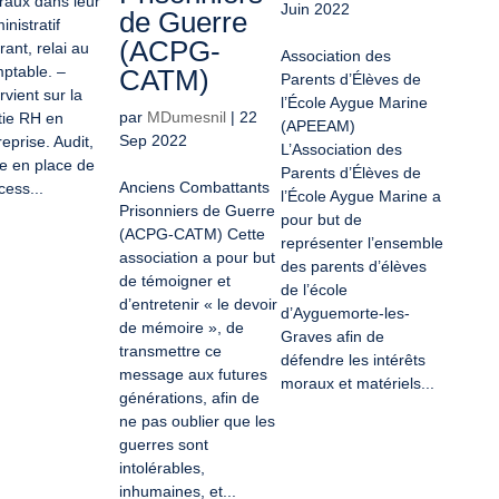
éraux dans leur
Juin 2022
de Guerre
inistratif
(ACPG-
rant, relai au
Association des
ptable. –
CATM)
Parents d’Élèves de
rvient sur la
l’École Aygue Marine
par
MDumesnil
|
22
tie RH en
(APEEAM)
Sep 2022
reprise. Audit,
L’Association des
e en place de
Parents d’Élèves de
Anciens Combattants
cess...
l’École Aygue Marine a
Prisonniers de Guerre
pour but de
(ACPG-CATM) Cette
représenter l’ensemble
association a pour but
des parents d’élèves
de témoigner et
de l’école
d’entretenir « le devoir
d’Ayguemorte-les-
de mémoire », de
Graves afin de
transmettre ce
défendre les intérêts
message aux futures
moraux et matériels...
générations, afin de
ne pas oublier que les
guerres sont
intolérables,
inhumaines, et...