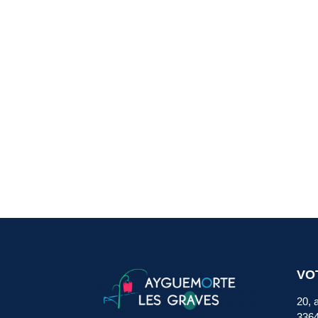
VO
20, 
336