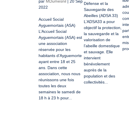
lib
par
MDumesnil
|
20 Sep
Défense et la
adm
2022
Sauvegarde des
cou
Abeilles (ADSA 33)
com
Accueil Social
L’ADSA33 a pour
inte
Ayguemortais (ASA)
objectif la protection,
par
L’Accueil Social
la sauvegarde et la
ent
Ayguemortais (ASA) est
valorisation de
mis
une association
l’abeille domestique
pro
réservée pour les
et sauvage. Elle
habitants d’Ayguemorte
intervient
ayant entre 18 et 25
bénévolement
ans. Dans cette
auprès de la
association, nous nous
population et des
réunissons une fois
collectivités...
toutes les deux
semaines le samedi de
18 h à 23 h pour...