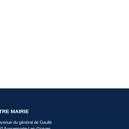
TRE MAIRIE
avenue du général de Gaulle
40 Ayguemorte-Les-Graves