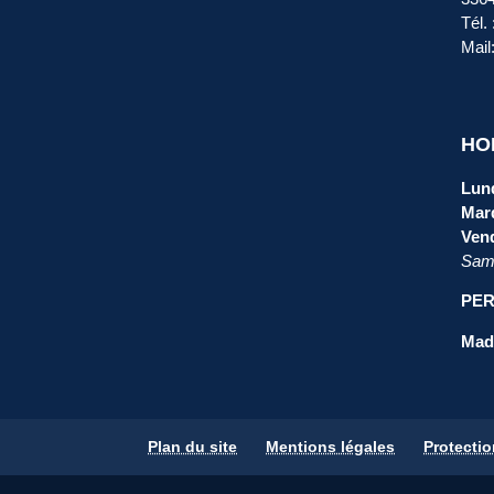
Tél.
Mail
HO
Lund
Mard
Vend
Same
PER
Mada
Plan du site
Mentions légales
Protecti