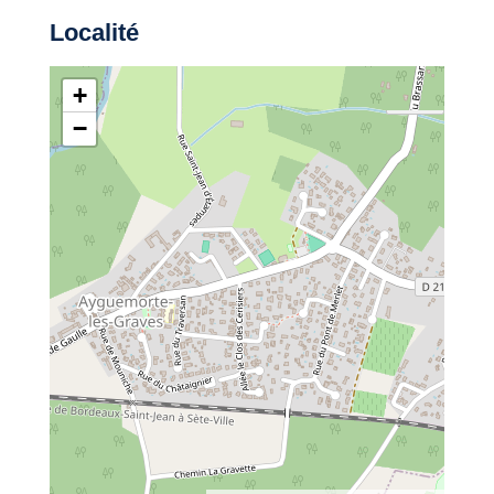
Localité
+
−