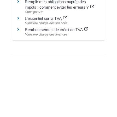
Remplir mes obligations auprès des
impôts : comment éviter les erreurs ?
Oups.gouv.fr
L'essentiel sur la TVA
Ministère chargé des finances
Remboursement de crédit de TVA
Ministère chargé des finances
©
Direction de l'information légale et administrative
Dernière mise à jour de la page :
20 décembre
2022 à 15h24