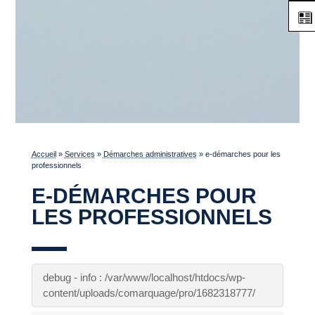
Accueil
»
Services
»
Démarches administratives
»
e-démarches pour les
professionnels
E-DÉMARCHES POUR
LES PROFESSIONNELS
debug - info : /var/www/localhost/htdocs/wp-
content/uploads/comarquage/pro/1682318777/