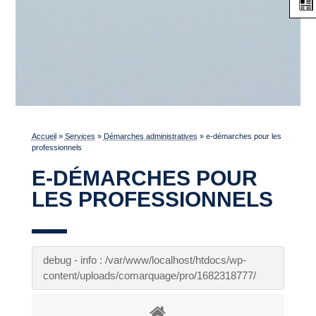
Accueil
»
Services
»
Démarches administratives
»
e-démarches pour les
professionnels
E-DÉMARCHES POUR
LES PROFESSIONNELS
debug - info : /var/www/localhost/htdocs/wp-
content/uploads/comarquage/pro/1682318777/