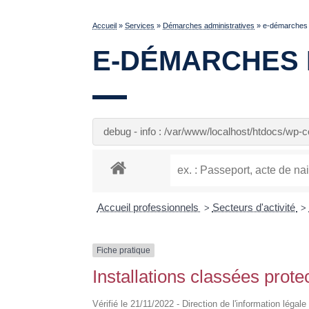
Accueil
»
Services
»
Démarches administratives
»
e-démarches 
E-DÉMARCHES 
debug - info : /var/www/localhost/htdocs/wp
Accueil professionnels
Secteurs d'activité
>
>
Fiche pratique
Installations classées prot
Vérifié le 21/11/2022 - Direction de l'information légal