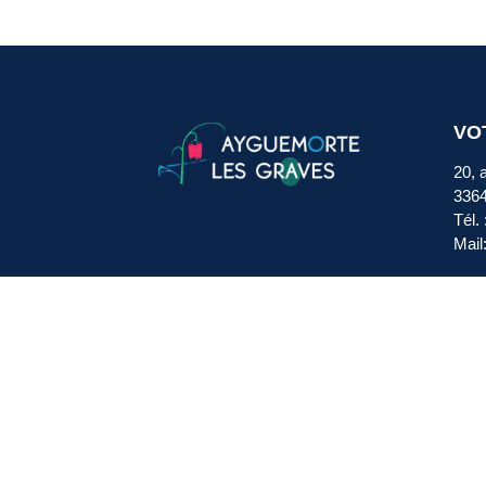
VO
20, 
336
Tél.
Mail
HO
Lund
Mard
Vend
Same