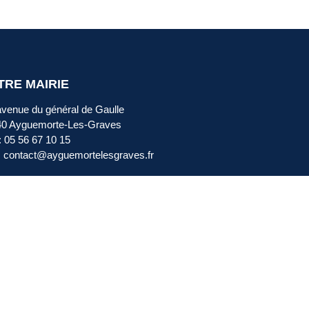
TRE MAIRIE
avenue du général de Gaulle
40 Ayguemorte-Les-Graves
 : 05 56 67 10 15
: contact@ayguemortelesgraves.fr
RAIRES
i, mercredi :
de 14h15 à 16h30
i, jeudi :
de 14h15 à 18h30
redi :
de 14h15 à 17h00
di, dimanche : Fermé