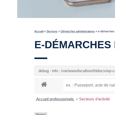
Accueil
»
Services
»
Démarches administratives
»
e-démarches 
E-DÉMARCHES 
debug - info : /var/www/localhost/htdocs/wp
Accueil professionnels
Secteurs d'activité
>