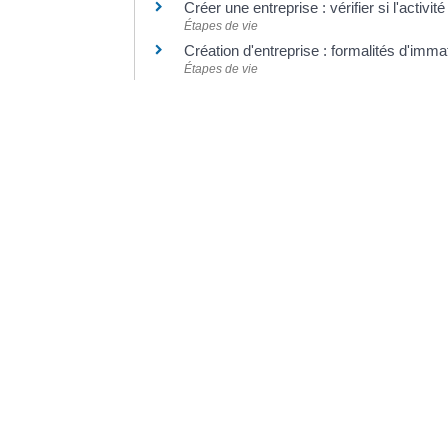
Créer une entreprise : vérifier si l'activ
Étapes de vie
Création d'entreprise : formalités d'imma
Étapes de vie
Création d'une entreprise : mettre en plac
Étapes de vie
©
Direction de l'information légale et administrative
Dernière mise à jour de la page :
20 décemb
VO