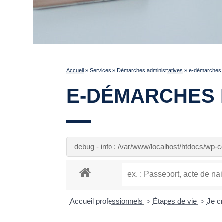
Accueil
»
Services
»
Démarches administratives
»
e-démarches 
E-DÉMARCHES 
debug - info : /var/www/localhost/htdocs/wp
Accueil professionnels
Étapes de vie
Je c
>
>