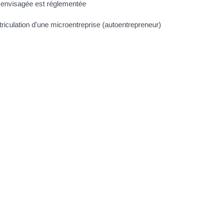
ité envisagée est réglementée
triculation d'une microentreprise (autoentrepreneur)
e les registres obligatoires
re 2022 à 15h24
TRE MAIRIE