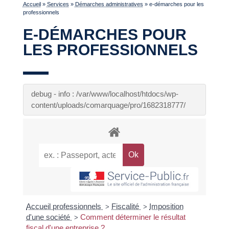
Accueil
»
Services
»
Démarches administratives
»
e-démarches pour les
professionnels
E-DÉMARCHES POUR
LES PROFESSIONNELS
debug - info : /var/www/localhost/htdocs/wp-
content/uploads/comarquage/pro/1682318777/
Accueil professionnels
Fiscalité
Imposition
>
>
d'une société
Comment déterminer le résultat
>
fiscal d'une entreprise ?