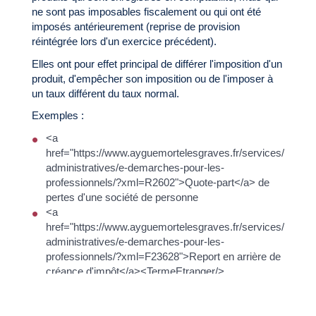
ne sont pas imposables fiscalement ou qui ont été
imposés antérieurement (reprise de provision
réintégrée lors d'un exercice précédent).
Elles ont pour effet principal de différer l'imposition d'un
produit, d'empêcher son imposition ou de l'imposer à
un taux différent du taux normal.
Exemples :
<a
href="https://www.ayguemortelesgraves.fr/services/demar
administratives/e-demarches-pour-les-
professionnels/?xml=R2602">Quote-part</a> de
pertes d'une société de personne
<a
href="https://www.ayguemortelesgraves.fr/services/demar
administratives/e-demarches-pour-les-
professionnels/?xml=F23628">Report en arrière de
créance d'impôt</a><TermeEtranger/>
<a
href="https://www.ayguemortelesgraves.fr/services/demar
administratives/e-demarches-pour-les-