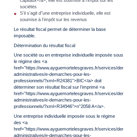
capitaux</a>, elle est soumise à l'impôt sur les
sociétés
S'il s'agit d"une entreprise individuelle, elle est
soumise à l'impôt sur les revenus
Le résultat fiscal permet de déterminer la base
imposable.
Détermination du résultat fiscal
Une société ou en entreprise individuelle imposée sous
le régime des <a
href="https://www.ayguemortelesgraves.fr/services/demarche
administratives/e-demarches-pour-les-
professionnels/?xml=R24381">BIC</a> doit
déterminer son résultat fiscal sur l'imprimé <a
href="https://www.ayguemortelesgraves.fr/services/demarche
administratives/e-demarches-pour-les-
professionnels/?xml=R34946">n°2058 A</a>.
Une entreprise individuelle imposée sous le régime
des <a
href="https://www.ayguemortelesgraves.fr/services/demarche
administratives/e-demarches-pour-les-