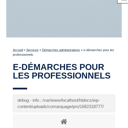
Accueil
»
Services
»
Démarches administratives
»
e-démarches pour les
professionnels
E-DÉMARCHES POUR
LES PROFESSIONNELS
debug - info : /var/www/localhost/htdocs/wp-
content/uploads/comarquage/pro/1682318777/