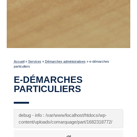
Accueil
»
Services
»
Démarches administratives
»
e-démarches
particuliers
E-DÉMARCHES
PARTICULIERS
debug - info : /var/www/localhost/htdocs/wp-
content/uploads/comarquage/part/1682318772/