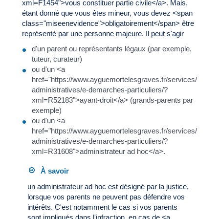
xml=F1454">vous constituer partie civile</a>. Mais,
étant donné que vous êtes mineur, vous devez <span
class="miseenevidence">obligatoirement</span> être
représenté par une personne majeure. Il peut s'agir
d'un parent ou représentants légaux (par exemple,
tuteur, curateur)
ou d'un <a
href="https://www.ayguemortelesgraves.fr/services/demar
administratives/e-demarches-particuliers/?
xml=R52183">ayant-droit</a> (grands-parents par
exemple)
ou d'un <a
href="https://www.ayguemortelesgraves.fr/services/demar
administratives/e-demarches-particuliers/?
xml=R31608">administrateur ad hoc</a>.
À savoir
un administrateur ad hoc est désigné par la justice,
lorsque vos parents ne peuvent pas défendre vos
intérêts. C'est notamment le cas si vos parents
sont impliqués dans l'infraction, en cas de <a