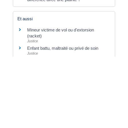
Et aussi
Mineur victime de vol ou d'extorsion
(racket)
Justice
Enfant battu, maltraité ou privé de soin
Justice
Infractions sexuelles sur mineur
Justice
Pour en savoir plus
Services d’aide aux victimes
Ministère chargé de la justice
La justice des mineurs
Ministère chargé de la justice
Parcours victimes (violences physiques,
sexuelles ou psychologiques)