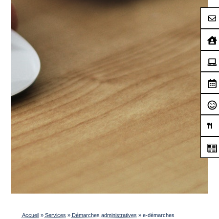
Accueil
»
Services
»
Démarches administratives
»
e-démarches