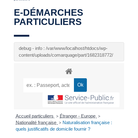
E-DÉMARCHES
PARTICULIERS
debug - info : /var/www/localhost/htdocs/wp-
content/uploads/comarquage/part/1682318772/
Accueil particuliers
Étranger - Europe
>
>
Nationalité française
Naturalisation française :
>
quels justificatifs de domicile fournir ?