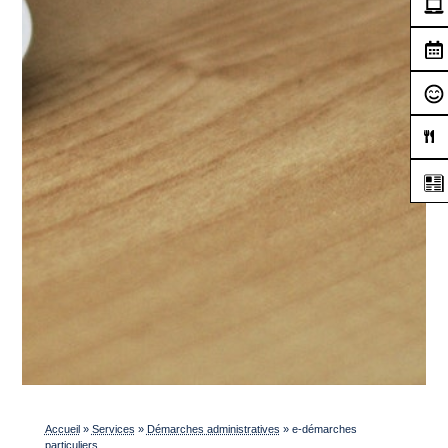
Accueil
»
Services
»
Démarches administratives
»
e-démarches
particuliers