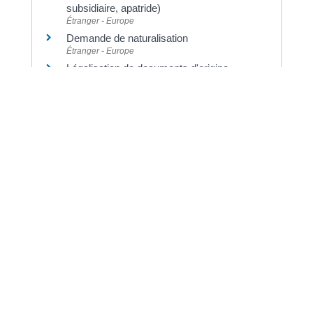
subsidiaire, apatride)
Étranger - Europe
Demande de naturalisation
Étranger - Europe
Légalisation de documents d'origine
étrangère (authentification)
Papiers - Citoyenneté - Élections
©
Direction de l'information légale et administrative
Dernière mise à jour de la page :
20 décembre
2022 à 15h23