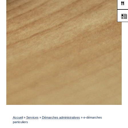
Accueil
»
Services
»
Démarches administratives
»
e-démarches
particuliers