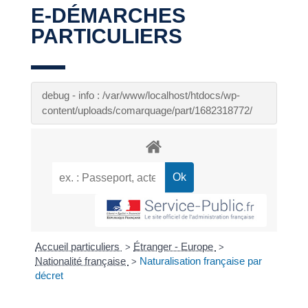
E-DÉMARCHES
PARTICULIERS
debug - info : /var/www/localhost/htdocs/wp-
content/uploads/comarquage/part/1682318772/
Accueil particuliers
Étranger - Europe
>
>
Nationalité française
Naturalisation française par
>
décret