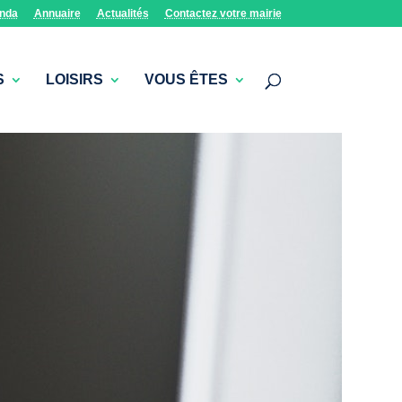
nda
Annuaire
Actualités
Contactez votre mairie
S
LOISIRS
VOUS ÊTES