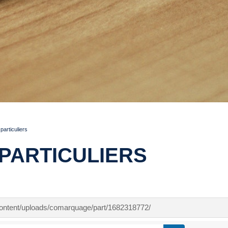
articuliers
PARTICULIERS
-content/uploads/comarquage/part/1682318772/