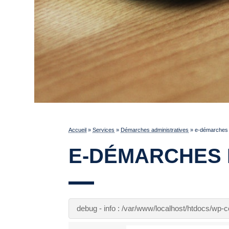
Accueil
»
Services
»
Démarches administratives
»
e-démarches p
E-DÉMARCHES 
debug - info : /var/www/localhost/htdocs/wp